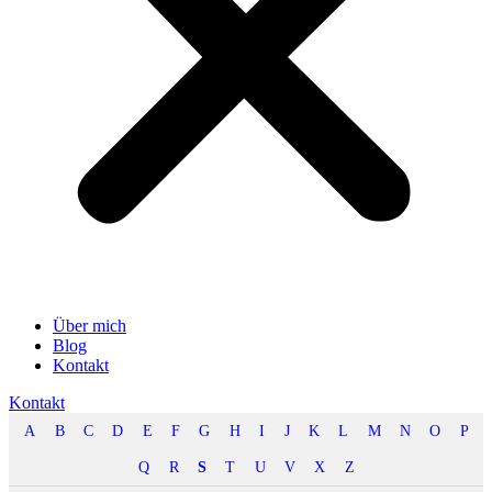
Über mich
Blog
Kontakt
Kontakt
A
B
C
D
E
F
G
H
I
J
K
L
M
N
O
P
Q
R
S
T
U
V
X
Z