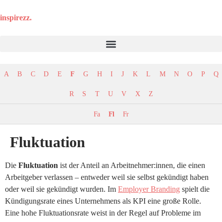
inspirezz
.
A
B
C
D
E
F
G
H
I
J
K
L
M
N
O
P
Q
R
S
T
U
V
X
Z
Fa
Fl
Fr
Fluktuation
Die
Fluktuation
ist der Anteil an Arbeitnehmer:innen, die einen
Arbeitgeber verlassen – entweder weil sie selbst gekündigt haben
oder weil sie gekündigt wurden. Im
Employer Branding
spielt die
Kündigungsrate eines Unternehmens als KPI eine große Rolle.
Eine hohe Fluktuationsrate weist in der Regel auf Probleme im