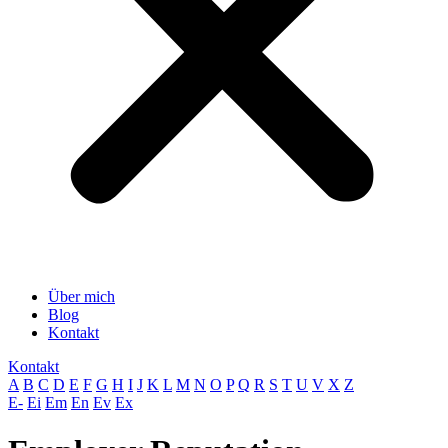
Über mich
Blog
Kontakt
Kontakt
A
B
C
D
E
F
G
H
I
J
K
L
M
N
O
P
Q
R
S
T
U
V
X
Z
E-
Ei
Em
En
Ev
Ex