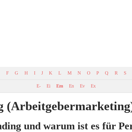
E
F
G
H
I
J
K
L
M
N
O
P
Q
R
S
E-
Ei
Em
En
Ev
Ex
 (Arbeitgebermarketing
ing und warum ist es für Pers