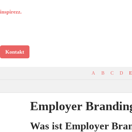
inspirezz
.
Kontakt
A
B
C
D
Employer Branding
Was ist Employer Brand