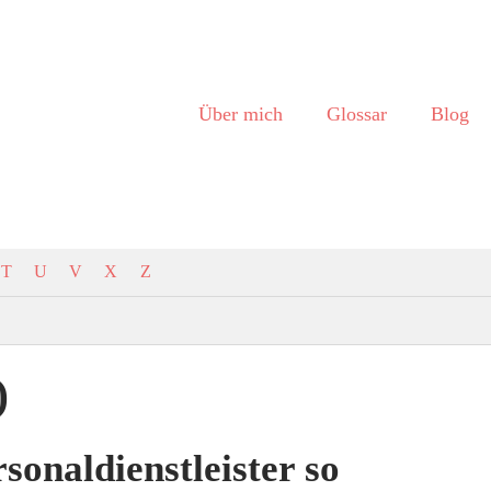
Über mich
Glossar
Blog
T
U
V
X
Z
)
onaldienstleister so