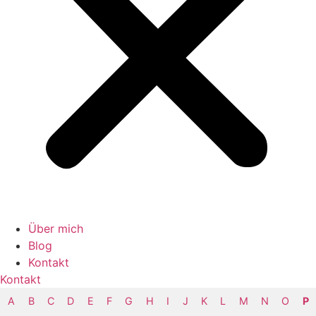
Über mich
Blog
Kontakt
Kontakt
A
B
C
D
E
F
G
H
I
J
K
L
M
N
O
P