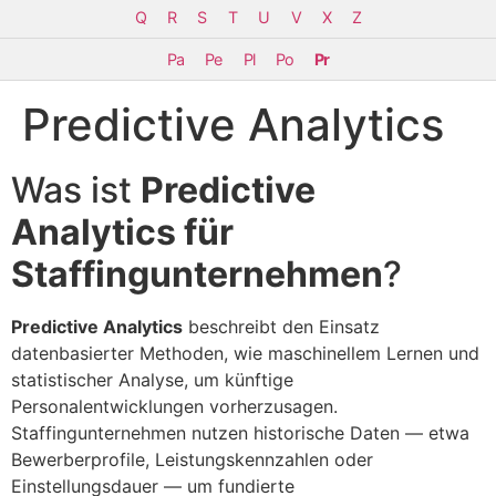
Q
R
S
T
U
V
X
Z
Pa
Pe
Pl
Po
Pr
Predictive Analytics
Was ist
Predictive
Analytics für
Staffingunternehmen
?
Predictive Analytics
beschreibt den Einsatz
datenbasierter Methoden, wie maschinellem Lernen und
statistischer Analyse, um künftige
Personalentwicklungen vorherzusagen.
Staffingunternehmen nutzen historische Daten — etwa
Bewerberprofile, Leistungskennzahlen oder
Einstellungsdauer — um fundierte