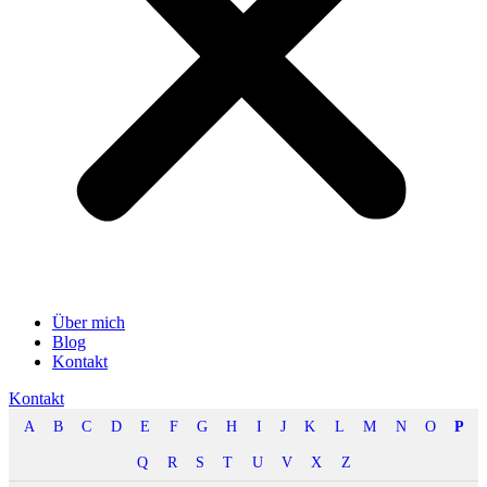
Über mich
Blog
Kontakt
Kontakt
A
B
C
D
E
F
G
H
I
J
K
L
M
N
O
P
Q
R
S
T
U
V
X
Z