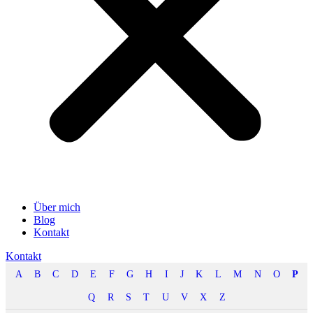
Über mich
Blog
Kontakt
Kontakt
A
B
C
D
E
F
G
H
I
J
K
L
M
N
O
P
Q
R
S
T
U
V
X
Z