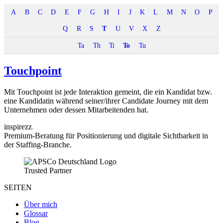
A
B
C
D
E
F
G
H
I
J
K
L
M
N
O
P
Q
R
S
T
U
V
X
Z
Ta
Th
Ti
To
Tu
Touchpoint
Mit Touchpoint ist jede Interaktion gemeint, die ein Kandidat bzw.
eine Kandidatin während seiner/ihrer Candidate Journey mit dem
Unternehmen oder dessen Mitarbeitenden hat.
inspirezz
.
Premium-Beratung für Positionierung und digitale Sichtbarkeit in
der Staffing-Branche.
Trusted Partner
SEITEN
Über mich
Glossar
Blog