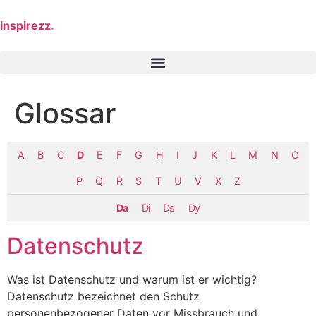
inspirezz
.
Glossar
A
B
C
D
E
F
G
H
I
J
K
L
M
N
O
P
Q
R
S
T
U
V
X
Z
Da
Di
Ds
Dy
Datenschutz
Was ist Datenschutz und warum ist er wichtig?
Datenschutz bezeichnet den Schutz
personenbezogener Daten vor Missbrauch und