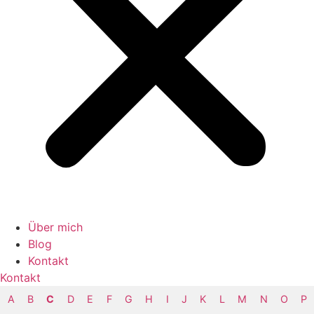
Über mich
Blog
Kontakt
Kontakt
A
B
C
D
E
F
G
H
I
J
K
L
M
N
O
P