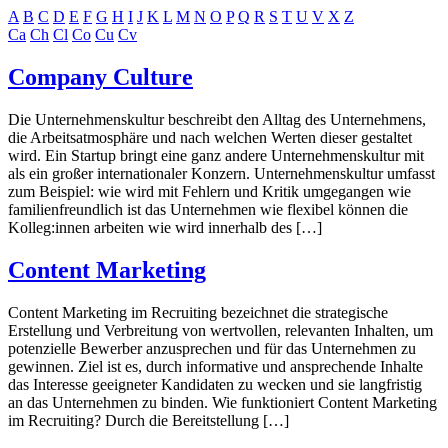
A
B
C
D
E
F
G
H
I
J
K
L
M
N
O
P
Q
R
S
T
U
V
X
Z
Ca
Ch
Cl
Co
Cu
Cv
Company Culture
Die Unternehmenskultur beschreibt den Alltag des Unternehmens,
die Arbeitsatmosphäre und nach welchen Werten dieser gestaltet
wird. Ein Startup bringt eine ganz andere Unternehmenskultur mit
als ein großer internationaler Konzern. Unternehmenskultur umfasst
zum Beispiel: wie wird mit Fehlern und Kritik umgegangen wie
familienfreundlich ist das Unternehmen wie flexibel können die
Kolleg:innen arbeiten wie wird innerhalb des […]
Content Marketing
Content Marketing im Recruiting bezeichnet die strategische
Erstellung und Verbreitung von wertvollen, relevanten Inhalten, um
potenzielle Bewerber anzusprechen und für das Unternehmen zu
gewinnen. Ziel ist es, durch informative und ansprechende Inhalte
das Interesse geeigneter Kandidaten zu wecken und sie langfristig
an das Unternehmen zu binden.​ Wie funktioniert Content Marketing
im Recruiting? Durch die Bereitstellung […]