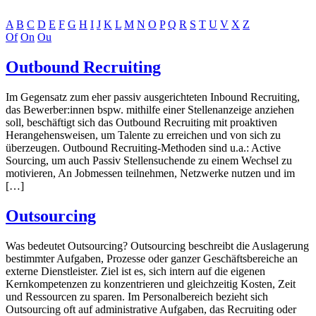
A
B
C
D
E
F
G
H
I
J
K
L
M
N
O
P
Q
R
S
T
U
V
X
Z
Of
On
Ou
Outbound Recruiting
Im Gegensatz zum eher passiv ausgerichteten Inbound Recruiting,
das Bewerber:innen bspw. mithilfe einer Stellenanzeige anziehen
soll, beschäftigt sich das Outbound Recruiting mit proaktiven
Herangehensweisen, um Talente zu erreichen und von sich zu
überzeugen. Outbound Recruiting-Methoden sind u.a.: Active
Sourcing, um auch Passiv Stellensuchende zu einem Wechsel zu
motivieren, An Jobmessen teilnehmen, Netzwerke nutzen und im
[…]
Outsourcing
Was bedeutet Outsourcing? Outsourcing beschreibt die Auslagerung
bestimmter Aufgaben, Prozesse oder ganzer Geschäftsbereiche an
externe Dienstleister. Ziel ist es, sich intern auf die eigenen
Kernkompetenzen zu konzentrieren und gleichzeitig Kosten, Zeit
und Ressourcen zu sparen. Im Personalbereich bezieht sich
Outsourcing oft auf administrative Aufgaben, das Recruiting oder